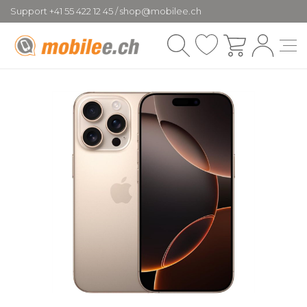
Support +41 55 422 12 45 / shop@mobilee.ch