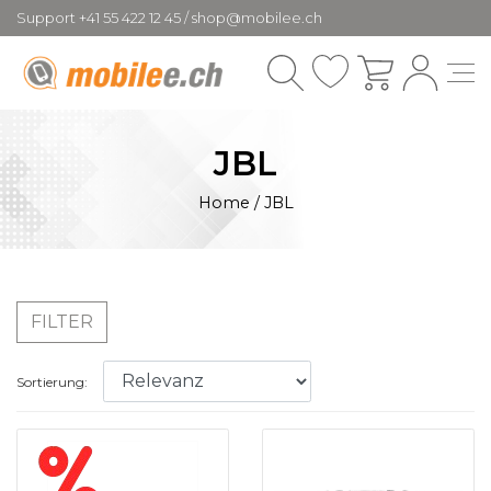
Support +41 55 422 12 45 / shop@mobilee.ch
JBL
Home
/
JBL
FILTER
Sortierung: