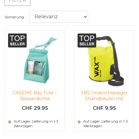
Sortierung:
CASEME Bay Tote –
SBS Undurchlässiger
Wasserdichte
Strandbeutel mit
Umhängetasche
Tragriemen, 5 Lit (gelb)
CHF 29.95
CHF 9.95
(Green)
Auf Lager, Lieferung in 1-3
Auf Lager, Lieferung in 1-3
Werktagen
Werktagen