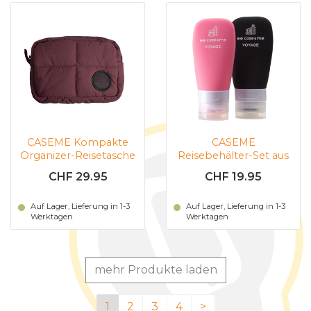
CASEME Kompakte
CASEME
Organizer-Reisetasche
Reisebehälter-Set aus
(braun)
Silikon (Orange-
CHF 29.95
CHF 19.95
schwarz)
Auf Lager, Lieferung in 1-3
Auf Lager, Lieferung in 1-3
Werktagen
Werktagen
mehr Produkte laden
1
2
3
4
>