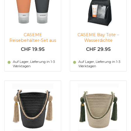
CASEME
CASEME Bay Tote –
Reisebehälter-Set aus
Wasserdichte
Silikon. (Orange-
Umhängetasche
CHF 19.95
CHF 29.95
schwarz)
(Elfenbeingrün)
Auf Lager, Lieferung in 1-3
Auf Lager, Lieferung in 1-3
Werktagen
Werktagen