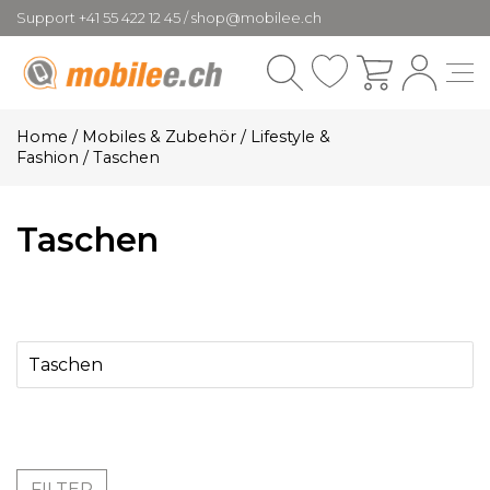
Support +41 55 422 12 45 / shop@mobilee.ch
Home
/
Mobiles & Zubehör
/
Lifestyle &
Fashion
/
Taschen
Taschen
Taschen
FILTER