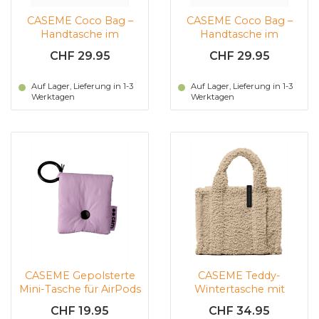
CASEME Coco Bag –
CASEME Coco Bag –
Handtasche im
Handtasche im
Kordeldesign (schwarz)
Kordeldesign
CHF 29.95
CHF 29.95
(Elfenbeingrün)
Auf Lager, Lieferung in 1-3
Auf Lager, Lieferung in 1-3
Werktagen
Werktagen
CASEME Gepolsterte
CASEME Teddy-
Mini-Tasche für AirPods
Wintertasche mit
(Violet)
Schultergurt – für
CHF 19.95
CHF 34.95
Smartpho (