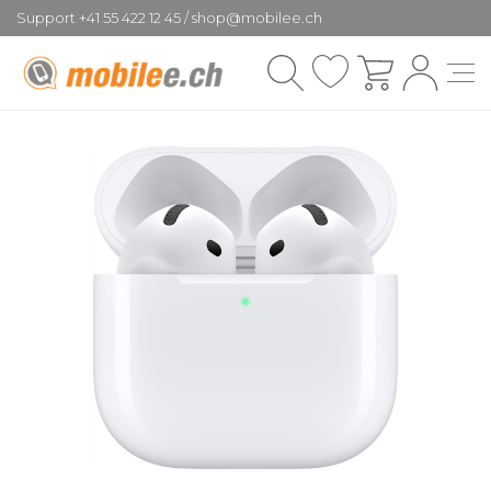
Support +41 55 422 12 45 / shop@mobilee.ch