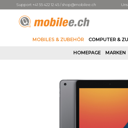
Support +41 55 422 12 45 / shop@mobilee.ch
Uns
MOBILES & ZUBEHÖR
COMPUTER & Z
HOMEPAGE
MARKEN