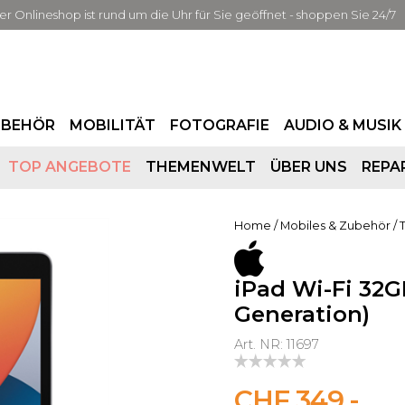
er Onlineshop ist rund um die Uhr für Sie geöffnet - shoppen Sie 24/7
UBEHÖR
MOBILITÄT
FOTOGRAFIE
AUDIO & MUSIK
TOP ANGEBOTE
THEMENWELT
ÜBER UNS
REPA
Home
/
Mobiles & Zubehör
/
iPad Wi-Fi 32G
Generation)
Art. NR: 11697
CHF 349.-