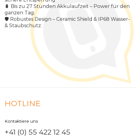
🔋
Bis
zu
27
Stunden
Akkulaufzeit
–
Power
f
ü
r
den
ganzen
Tag
.
🛡️
Robustes
Design
–
Ceramic
Shield
&
IP
68
Wasser
-
&
Staubschutz
.
HOTLINE
Kontaktiere uns
+41 (0) 55 422 12 45