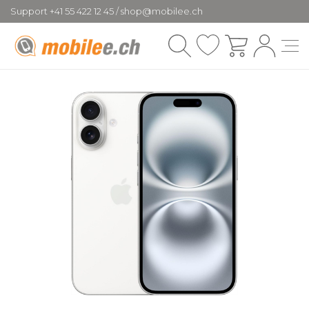
Support +41 55 422 12 45 / shop@mobilee.ch