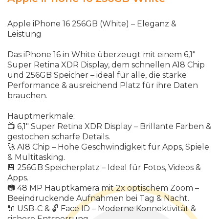
Apple iPhone 16 256GB (White)
–
Eleganz
&
Leistung
Das
iPhone
16
in
White
ü
berzeugt
mit
einem
6,1"
Super
Retina
XDR
Display
,
dem
schnellen
A
18
Chip
und
256
GB
Speicher
–
ideal
f
ü
r
alle
,
die
starke
Performance
&
ausreichend
Platz
f
ü
r
ihre
Daten
brauchen
.
Hauptmerkmale
:
📺
6,1"
Super
Retina
XDR
Display
–
Brillante
Farben
&
gestochen
scharfe
Details
.
🚀
A
18
Chip
–
Hohe
Geschwindigkeit
f
ü
r
Apps
,
Spiele
&
Multitasking
.
💾
256
GB
Speicherplatz
–
Ideal
f
ü
r
Fotos
,
Videos
&
Apps
.
📷
48
MP
Hauptkamera
mit
2
x
optischem
Zoom
–
Beeindruckende
Aufnahmen
bei
Tag
&
Nacht
.
🔌
USB
-
C
&
🔓
Face
ID
–
Moderne
Konnektivit
ä
t
&
sichere
Entsperrung
.