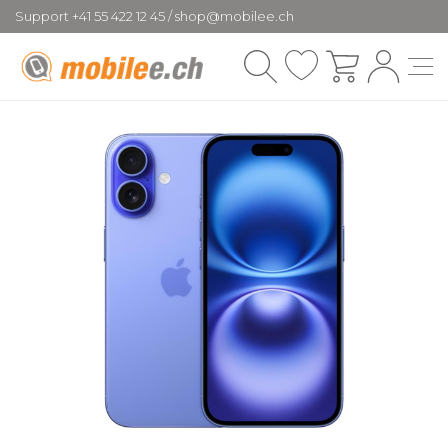
Support +41 55 422 12 45 / shop@mobilee.ch