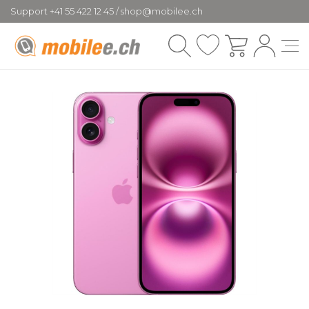
Support +41 55 422 12 45 / shop@mobilee.ch