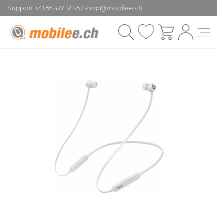
Support +41 55 422 12 45 / shop@mobilee.ch