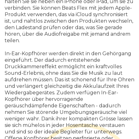
halten Sie sie neben ein iPhone oder iPad, um sie zu
verbinden. Sie können Beats Flex mit jedem Apple-
Produkt verwenden, das via iCloud synchronisiert
ist, und nahtlos zwischen den Produkten wechseln,
den Ladestand prüfen oder das, was Sie gerade
hören, über die Audiofreigabe mit jemand andrem
teilen.
In-Ear-Kopfhörer werden direkt in den Gehörgang
eingeführt. Der dadurch entstehende
Druckkammereffekt ermöglicht ein kraftvolles
Sound-Erlebnis, ohne dass Sie die Musik zu laut
aufdrehen müssen. Das ist schonend für Ihre Ohren
und verlängert gleichzeitig die Akkulaufzeit Ihres
Wiedergabegerätes. Zudem verfügen In-Ear-
Kopfhörer über hervorragende
geräuschdämpfende Eigenschaften - dadurch
nehmen Sie störende Umgebungsgeräusche viel
weniger wahr. Dank ihrer kompakten Grösse lassen
sie sich mühelos in jeder Hosentasche verstauen
und sind so der ideale Begleiter für unterwegs.
Offene Kopfhörer besitzen perforierte oder