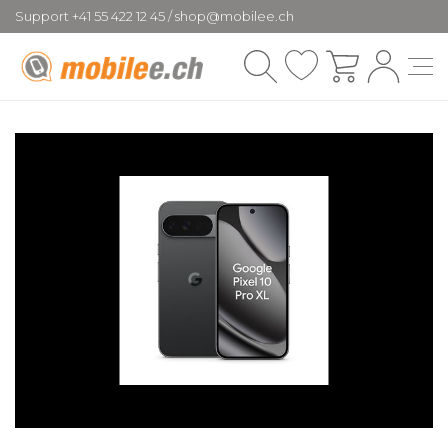
Support +41 55 422 12 45 / shop@mobilee.ch