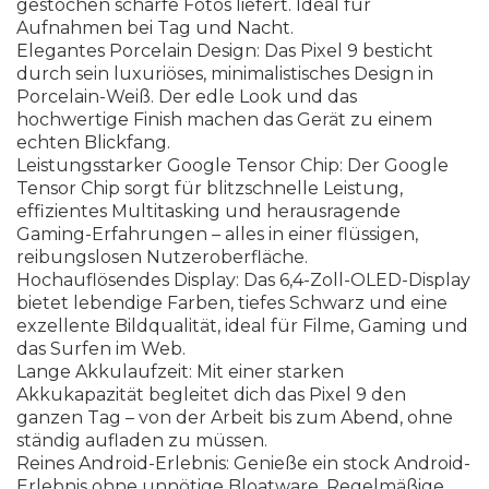
g
e
s
t
o
c
h
e
n
s
c
h
a
r
f
e
F
o
t
o
s
l
i
e
f
e
r
t
.
I
d
e
a
l
f
ü
r
A
u
f
n
a
h
m
e
n
b
e
i
T
a
g
u
n
d
N
a
c
h
t
.
E
l
e
g
a
n
t
e
s
P
o
r
c
e
l
a
i
n
D
e
s
i
g
n
:
D
a
s
P
i
x
e
l
9
b
e
s
t
i
c
h
t
d
u
r
c
h
s
e
i
n
l
u
x
u
r
i
ö
s
e
s
,
m
i
n
i
m
a
l
i
s
t
i
s
c
h
e
s
D
e
s
i
g
n
i
n
P
o
r
c
e
l
a
i
n
-
W
e
i
ß
.
D
e
r
e
d
l
e
L
o
o
k
u
n
d
d
a
s
h
o
c
h
w
e
r
t
i
g
e
F
i
n
i
s
h
m
a
c
h
e
n
d
a
s
G
e
r
ä
t
z
u
e
i
n
e
m
e
c
h
t
e
n
B
l
i
c
k
f
a
n
g
.
L
e
i
s
t
u
n
g
s
s
t
a
r
k
e
r
G
o
o
g
l
e
T
e
n
s
o
r
C
h
i
p
:
D
e
r
G
o
o
g
l
e
T
e
n
s
o
r
C
h
i
p
s
o
r
g
t
f
ü
r
b
l
i
t
z
s
c
h
n
e
l
l
e
L
e
i
s
t
u
n
g
,
e
f
f
z
i
e
n
t
e
s
M
u
l
t
i
t
a
s
k
i
n
g
u
n
d
h
e
r
a
u
s
r
a
g
e
n
d
e
G
a
m
i
n
g
-
E
r
f
a
h
r
u
n
g
e
n
–
a
l
l
e
s
i
n
e
i
n
e
r
f
ü
s
s
i
g
e
n
,
r
e
i
b
u
n
g
s
l
o
s
e
n
N
u
t
z
e
r
o
b
e
r
f
ä
c
h
e
.
H
o
c
h
a
u
f
ö
s
e
n
d
e
s
D
i
s
p
l
a
y
:
D
a
s
6
,
4
-
Z
o
l
l
-
O
L
E
D
-
D
i
s
p
l
a
y
b
i
e
t
e
t
l
e
b
e
n
d
i
g
e
F
a
r
b
e
n
,
t
i
e
f
e
s
S
c
h
w
a
r
z
u
n
d
e
i
n
e
e
x
z
e
l
l
e
n
t
e
B
i
l
d
q
u
a
l
i
t
ä
t
,
i
d
e
a
l
f
ü
r
F
i
l
m
e
,
G
a
m
i
n
g
u
n
d
d
a
s
S
u
r
f
e
n
i
m
W
e
b
.
L
a
n
g
e
A
k
k
u
l
a
u
f
z
e
i
t
:
M
i
t
e
i
n
e
r
s
t
a
r
k
e
n
A
k
k
u
k
a
p
a
z
i
t
ä
t
b
e
g
l
e
i
t
e
t
d
i
c
h
d
a
s
P
i
x
e
l
9
d
e
n
g
a
n
z
e
n
T
a
g
–
v
o
n
d
e
r
A
r
b
e
i
t
b
i
s
z
u
m
A
b
e
n
d
,
o
h
n
e
s
t
ä
n
d
i
g
a
u
f
a
d
e
n
z
u
m
ü
s
s
e
n
.
R
e
i
n
e
s
A
n
d
r
o
i
d
-
E
r
l
e
b
n
i
s
:
G
e
n
i
e
ß
e
e
i
n
s
t
o
c
k
A
n
d
r
o
i
d
-
E
r
l
e
b
n
i
s
o
h
n
e
u
n
n
ö
t
i
g
e
B
l
o
a
t
w
a
r
e
.
R
e
g
e
l
m
ä
ß
i
g
e