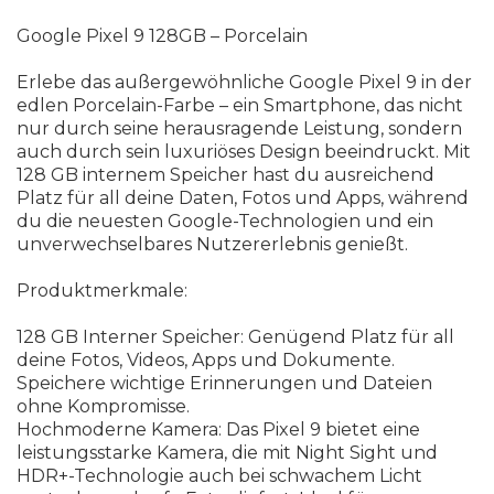
Google Pixel 9 128GB
–
P
o
r
c
e
l
a
i
n
E
r
l
e
b
e
d
a
s
a
u
ß
e
r
g
e
w
ö
h
n
l
i
c
h
e
G
o
o
g
l
e
P
i
x
e
l
9
i
n
d
e
r
e
d
l
e
n
P
o
r
c
e
l
a
i
n
-
F
a
r
b
e
–
e
i
n
S
m
a
r
t
p
h
o
n
e
,
d
a
s
n
i
c
h
t
n
u
r
d
u
r
c
h
s
e
i
n
e
h
e
r
a
u
s
r
a
g
e
n
d
e
L
e
i
s
t
u
n
g
,
s
o
n
d
e
r
n
a
u
c
h
d
u
r
c
h
s
e
i
n
l
u
x
u
r
i
ö
s
e
s
D
e
s
i
g
n
b
e
e
i
n
d
r
u
c
k
t
.
M
i
t
1
2
8
G
B
i
n
t
e
r
n
e
m
S
p
e
i
c
h
e
r
h
a
s
t
d
u
a
u
s
r
e
i
c
h
e
n
d
P
l
a
t
z
f
ü
r
a
l
l
d
e
i
n
e
D
a
t
e
n
,
F
o
t
o
s
u
n
d
A
p
p
s
,
w
ä
h
r
e
n
d
d
u
d
i
e
n
e
u
e
s
t
e
n
G
o
o
g
l
e
-
T
e
c
h
n
o
l
o
g
i
e
n
u
n
d
e
i
n
u
n
v
e
r
w
e
c
h
s
e
l
b
a
r
e
s
N
u
t
z
e
r
e
r
l
e
b
n
i
s
g
e
n
i
e
ß
t
.
P
r
o
d
u
k
t
m
e
r
k
m
a
l
e
:
1
2
8
G
B
I
n
t
e
r
n
e
r
S
p
e
i
c
h
e
r
:
G
e
n
ü
g
e
n
d
P
l
a
t
z
f
ü
r
a
l
l
d
e
i
n
e
F
o
t
o
s
,
V
i
d
e
o
s
,
A
p
p
s
u
n
d
D
o
k
u
m
e
n
t
e
.
S
p
e
i
c
h
e
r
e
w
i
c
h
t
i
g
e
E
r
i
n
n
e
r
u
n
g
e
n
u
n
d
D
a
t
e
i
e
n
o
h
n
e
K
o
m
p
r
o
m
i
s
s
e
.
H
o
c
h
m
o
d
e
r
n
e
K
a
m
e
r
a
:
D
a
s
P
i
x
e
l
9
b
i
e
t
e
t
e
i
n
e
l
e
i
s
t
u
n
g
s
s
t
a
r
k
e
K
a
m
e
r
a
,
d
i
e
m
i
t
N
i
g
h
t
S
i
g
h
t
u
n
d
H
D
R
+
-
T
e
c
h
n
o
l
o
g
i
e
a
u
c
h
b
e
i
s
c
h
w
a
c
h
e
m
L
i
c
h
t