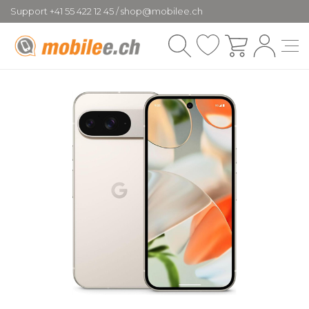
Support +41 55 422 12 45 / shop@mobilee.ch