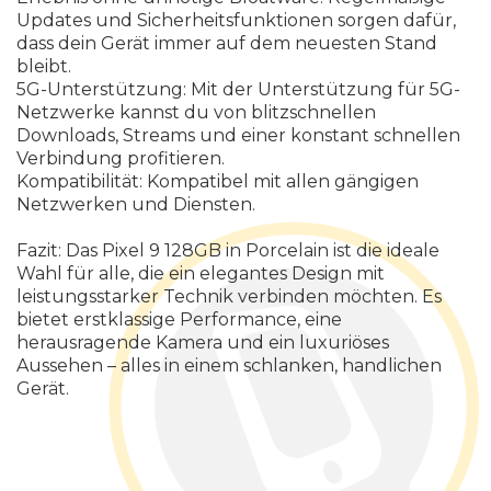
U
p
d
a
t
e
s
u
n
d
S
i
c
h
e
r
h
e
i
t
s
f
u
n
k
t
i
o
n
e
n
s
o
r
g
e
n
d
a
f
ü
r
,
d
a
s
s
d
e
i
n
G
e
r
ä
t
i
m
m
e
r
a
u
f
d
e
m
n
e
u
e
s
t
e
n
S
t
a
n
d
b
l
e
i
b
t
.
5
G
-
U
n
t
e
r
s
t
ü
t
z
u
n
g
:
M
i
t
d
e
r
U
n
t
e
r
s
t
ü
t
z
u
n
g
f
ü
r
5
G
-
N
e
t
z
w
e
r
k
e
k
a
n
n
s
t
d
u
v
o
n
b
l
i
t
z
s
c
h
n
e
l
l
e
n
D
o
w
n
l
o
a
d
s
,
S
t
r
e
a
m
s
u
n
d
e
i
n
e
r
k
o
n
s
t
a
n
t
s
c
h
n
e
l
l
e
n
V
e
r
b
i
n
d
u
n
g
p
r
o
f
t
i
e
r
e
n
.
K
o
m
p
a
t
i
b
i
l
i
t
ä
t
:
K
o
m
p
a
t
i
b
e
l
m
i
t
a
l
l
e
n
g
ä
n
g
i
g
e
n
N
e
t
z
w
e
r
k
e
n
u
n
d
D
i
e
n
s
t
e
n
.
F
a
z
i
t
:
D
a
s
P
i
x
e
l
9
1
2
8
G
B
i
n
P
o
r
c
e
l
a
i
n
i
s
t
d
i
e
i
d
e
a
l
e
W
a
h
l
f
ü
r
a
l
l
e
,
d
i
e
e
i
n
e
l
e
g
a
n
t
e
s
D
e
s
i
g
n
m
i
t
l
e
i
s
t
u
n
g
s
s
t
a
r
k
e
r
T
e
c
h
n
i
k
v
e
r
b
i
n
d
e
n
m
ö
c
h
t
e
n
.
E
s
b
i
e
t
e
t
e
r
s
t
k
l
a
s
s
i
g
e
P
e
r
f
o
r
m
a
n
c
e
,
e
i
n
e
h
e
r
a
u
s
r
a
g
e
n
d
e
K
a
m
e
r
a
u
n
d
e
i
n
l
u
x
u
r
i
ö
s
e
s
A
u
s
s
e
h
e
n
–
a
l
l
e
s
i
n
e
i
n
e
m
s
c
h
l
a
n
k
e
n
,
h
a
n
d
l
i
c
h
e
n
G
e
r
ä
t
.