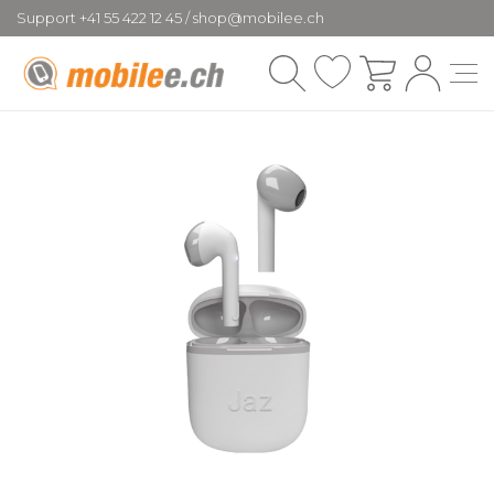
Support +41 55 422 12 45 / shop@mobilee.ch