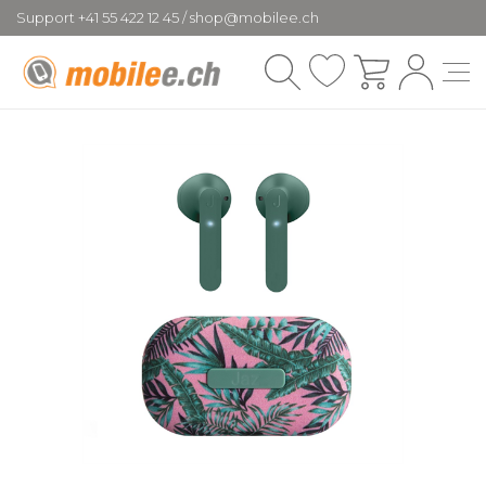
Support +41 55 422 12 45 / shop@mobilee.ch