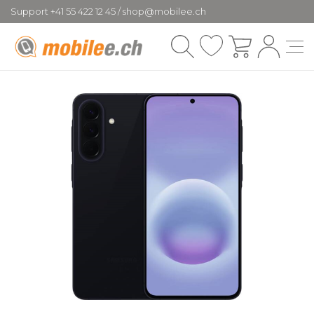
Support +41 55 422 12 45 / shop@mobilee.ch