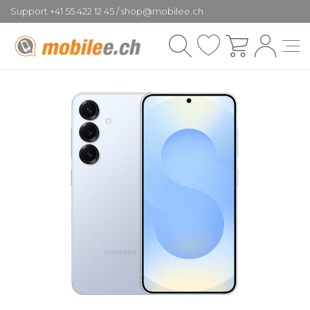
Support +41 55 422 12 45 / shop@mobilee.ch