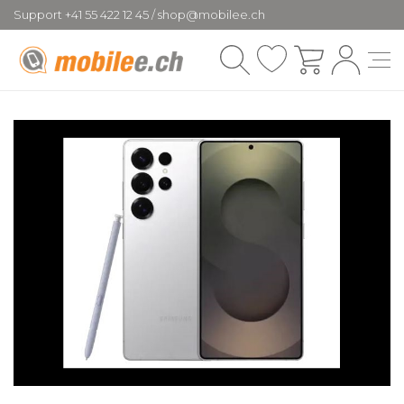
Support +41 55 422 12 45 / shop@mobilee.ch