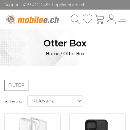
Support +41 55 422 12 45 / shop@mobilee.ch
Otter Box
Home
/
Otter Box
FILTER
Sortierung: