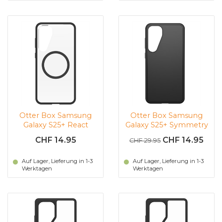
Otter Box Samsung
Otter Box Samsung
Galaxy S25+ React
Galaxy S25+ Symmetry
(Transparent |
(schwarz)
CHF 14.95
CHF 14.95
CHF 29.95
Schwarz)
Auf Lager, Lieferung in 1-3
Auf Lager, Lieferung in 1-3
Werktagen
Werktagen