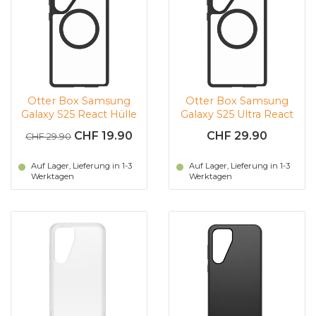
Otter Box Samsung
Otter Box Samsung
Galaxy S25 React Hülle
Galaxy S25 Ultra React
(Transparent |
Hülle (Transparent |
CHF 19.90
CHF 29.90
CHF 29.90
Schwarz)
Schwarz)
Auf Lager, Lieferung in 1-3
Auf Lager, Lieferung in 1-3
Werktagen
Werktagen