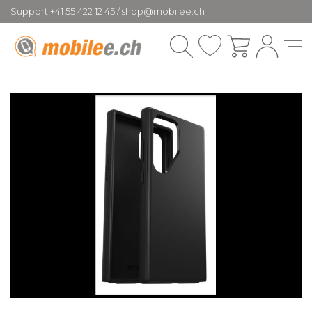
Support +41 55 422 12 45 / shop@mobilee.ch