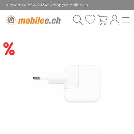
Support +41 55 422 12 45 / shop@mobilee.ch