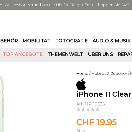
er Onlineshop ist rund um die Uhr für Sie geöffnet - shoppen Sie 24/7
UBEHÖR
MOBILITÄT
FOTOGRAFIE
AUDIO & MUSIK
TOP ANGEBOTE
THEMENWELT
ÜBER UNS
REPA
Home
/
Mobiles & Zubehör
/
iPhone 11 Clea
Art. NR: 19535
CHF 19.95
Stck