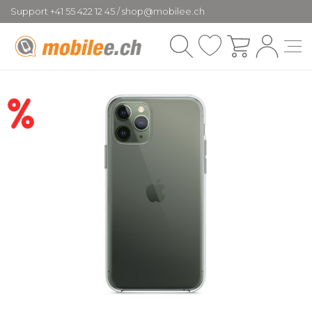
Support +41 55 422 12 45 / shop@mobilee.ch