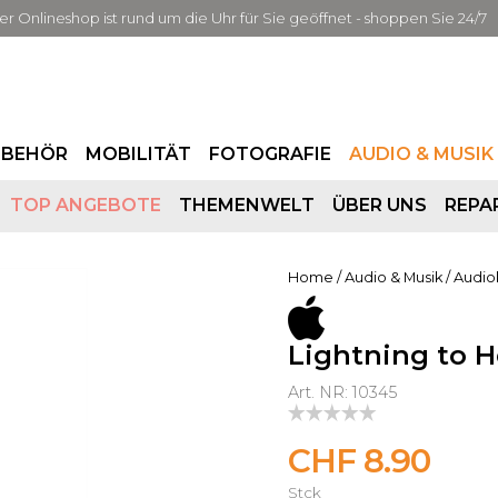
er Onlineshop ist rund um die Uhr für Sie geöffnet - shoppen Sie 24/7
UBEHÖR
MOBILITÄT
FOTOGRAFIE
AUDIO & MUSIK
TOP ANGEBOTE
THEMENWELT
ÜBER UNS
REPA
Home
/
Audio & Musik
/
Audio
Lightning to 
Art. NR: 10345
CHF 8.90
Stck