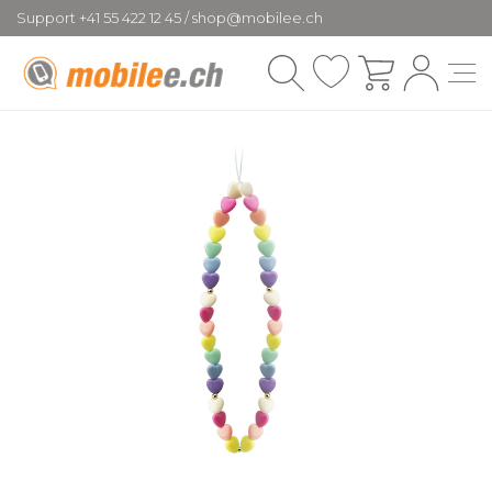
Support +41 55 422 12 45 / shop@mobilee.ch