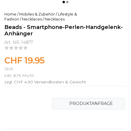
Home
/
Mobiles & Zubehör
/
Lifestyle &
Fashion
/
Necklaces
/
Necklaces
Beads - Smartphone-Perlen-Handgelenk-
Anhänger
Art. NR: 14877
CHF 19.95
Stck
inkl. 8,1% MwSt.
zzgl. CHF 4.90
Versandkosten & Gewicht
PRODUKTANFRAGE