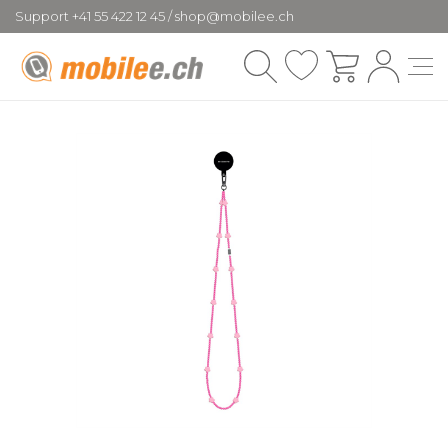
Support +41 55 422 12 45 / shop@mobilee.ch