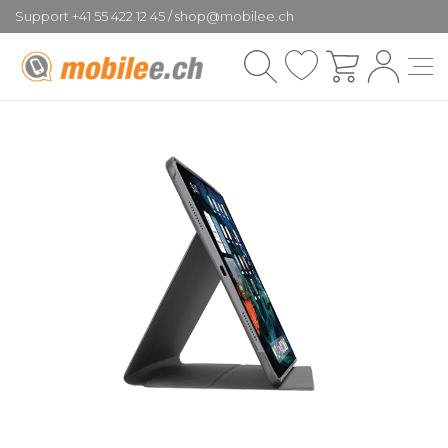
Support +41 55 422 12 45 / shop@mobilee.ch