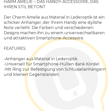
HARM AMELIE
–
D
A
S
H
A
N
D
Y
-
A
C
C
E
S
S
O
I
R
E
,
D
A
S
I
H
R
E
N
S
T
I
L
B
E
T
O
N
T
D
e
r
C
h
a
r
m
A
m
e
l
i
e
a
u
s
M
a
t
e
r
i
a
l
i
n
L
e
d
e
r
o
p
t
i
k
i
s
t
e
i
n
s
c
h
i
c
k
e
r
A
n
h
ä
n
g
e
r
,
d
e
r
I
h
r
e
m
H
a
n
d
y
e
i
n
e
s
t
y
l
i
s
h
e
N
o
t
e
v
e
r
l
e
i
h
t
.
D
i
e
F
a
r
b
e
n
u
n
d
v
e
r
s
c
h
i
e
d
e
n
e
n
D
e
s
i
g
n
s
m
a
c
h
e
n
i
h
n
z
u
e
i
n
e
m
u
n
v
e
r
w
e
c
h
s
e
l
b
a
r
e
n
u
n
d
a
t
t
r
a
k
t
i
v
e
n
S
m
a
r
t
p
h
o
n
e
-
A
c
c
e
s
s
o
i
r
e
.
F
E
A
T
U
R
E
S
:
-A
n
h
ä
n
g
e
r
a
u
s
M
a
t
e
r
i
a
l
i
n
L
e
d
e
r
o
p
t
i
k
-U
n
i
v
e
r
s
e
l
l
f
ü
r
S
m
a
r
t
p
h
o
n
e
-
H
ü
l
l
e
n
d
a
n
k
K
o
r
d
e
l
-M
i
t
R
i
n
g
z
u
r
B
e
f
e
s
t
i
g
u
n
g
v
o
n
S
c
h
l
ü
s
s
e
l
a
n
h
ä
n
g
e
r
n
u
n
d
k
l
e
i
n
e
n
G
e
g
e
n
s
t
ä
n
d
e
n