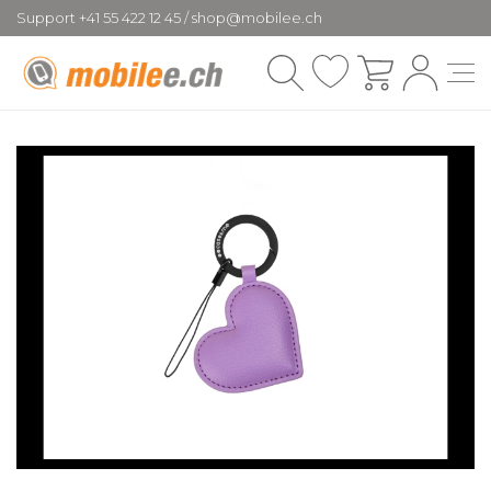
Support +41 55 422 12 45 / shop@mobilee.ch