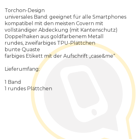
Torchon-Design
universales Band: geeignet für alle Smartphones
kompatibel mit den meisten Covern mit
vollständiger Abdeckung (mit Kantenschutz)
Doppelhaken aus goldfarbenem Metall
rundes, zweifarbiges TPU-Plättchen
bunte Quaste
farbiges Etikett mit der Aufschrift
„
c
a
s
e
&
m
e“
L
i
e
f
e
r
u
m
f
a
n
g
:
1
B
a
n
d
1
r
u
n
d
e
s
P
l
ä
t
t
c
h
e
n