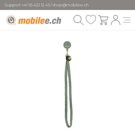
Support +41 55 422 12 45 / shop@mobilee.ch