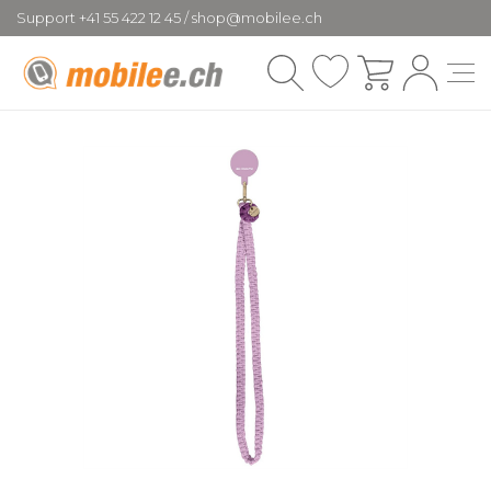
Support +41 55 422 12 45 / shop@mobilee.ch