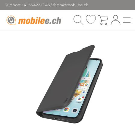
Support +41 55 422 12 45 / shop@mobilee.ch