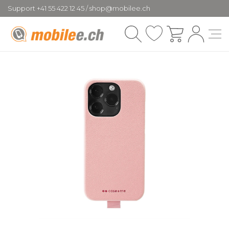
Support +41 55 422 12 45 / shop@mobilee.ch