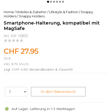
Home
/
Mobiles & Zubehör
/
Lifestyle & Fashion
/
Snappy
Holders
/
Snappy Holders
Smartphone-Halterung, kompatibel mit
MagSafe
Art. NR: 15892
CHF 27.95
Stck
inkl. 8,1% MwSt.
zzgl. CHF 4.90
Versandkosten & Gewicht
In den Warenkorb
Auf Lager, Lieferung in 1-3 Werktagen