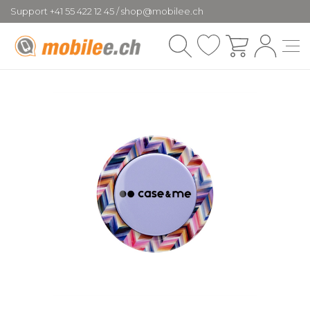
Support +41 55 422 12 45 / shop@mobilee.ch