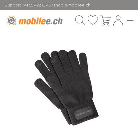
Support +41 55 422 12 45 / shop@mobilee.ch