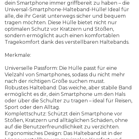
dein Smartphone immer griffbereit zu haben
–
d
i
e
U
n
i
v
e
r
s
a
l
-
S
m
a
r
t
p
h
o
n
e
-
H
a
l
t
e
b
a
n
d
-
H
ü
l
l
e
!
I
d
e
a
l
f
ü
r
a
l
l
e
,
d
i
e
i
h
r
G
e
r
ä
t
u
n
t
e
r
w
e
g
s
s
i
c
h
e
r
u
n
d
b
e
q
u
e
m
t
r
a
g
e
n
m
ö
c
h
t
e
n
.
D
i
e
s
e
H
ü
l
l
e
b
i
e
t
e
t
n
i
c
h
t
n
u
r
o
p
t
i
m
a
l
e
n
S
c
h
u
t
z
v
o
r
K
r
a
t
z
e
r
n
u
n
d
S
t
ö
ß
e
n
,
s
o
n
d
e
r
n
e
r
m
ö
g
l
i
c
h
t
a
u
c
h
e
i
n
e
n
k
o
m
f
o
r
t
a
b
l
e
n
T
r
a
g
e
k
o
m
f
o
r
t
d
a
n
k
d
e
s
v
e
r
s
t
e
l
l
b
a
r
e
n
H
a
l
t
e
b
a
n
d
s
.
M
e
r
k
m
a
l
e
:
U
n
i
v
e
r
s
e
l
l
e
P
a
s
s
f
o
r
m
:
D
i
e
H
ü
l
l
e
p
a
s
s
t
f
ü
r
e
i
n
e
V
i
e
l
z
a
h
l
v
o
n
S
m
a
r
t
p
h
o
n
e
s
,
s
o
d
a
s
s
d
u
n
i
c
h
t
m
e
h
r
n
a
c
h
d
e
r
r
i
c
h
t
i
g
e
n
G
r
ö
ß
e
s
u
c
h
e
n
m
u
s
s
t
.
R
o
b
u
s
t
e
s
H
a
l
t
e
b
a
n
d
:
D
a
s
w
e
i
c
h
e
,
a
b
e
r
s
t
a
b
i
l
e
B
a
n
d
e
r
m
ö
g
l
i
c
h
t
e
s
d
i
r
,
d
e
i
n
S
m
a
r
t
p
h
o
n
e
u
m
d
e
n
H
a
l
s
o
d
e
r
ü
b
e
r
d
i
e
S
c
h
u
l
t
e
r
z
u
t
r
a
g
e
n
–
i
d
e
a
l
f
ü
r
R
e
i
s
e
n
,
S
p
o
r
t
o
d
e
r
d
e
n
A
l
l
t
a
g
.
K
o
m
p
l
e
t
t
s
c
h
u
t
z
:
S
c
h
ü
t
z
t
d
e
i
n
S
m
a
r
t
p
h
o
n
e
v
o
r
S
t
ö
ß
e
n
,
K
r
a
t
z
e
r
n
u
n
d
a
l
l
t
ä
g
l
i
c
h
e
n
S
c
h
ä
d
e
n
,
o
h
n
e
a
u
f
d
i
e
B
e
n
u
t
z
e
r
f
r
e
u
n
d
l
i
c
h
k
e
i
t
z
u
v
e
r
z
i
c
h
t
e
n
.
E
r
g
o
n
o
m
i
s
c
h
e
s
D
e
s
i
g
n
:
D
a
s
H
a
l
t
e
b
a
n
d
i
s
t
i
n
d
e
r