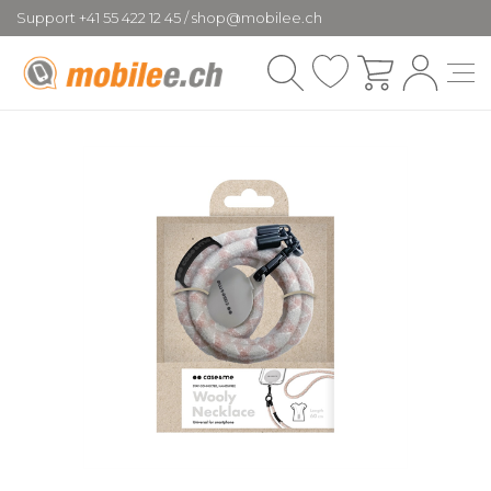
Support +41 55 422 12 45 / shop@mobilee.ch