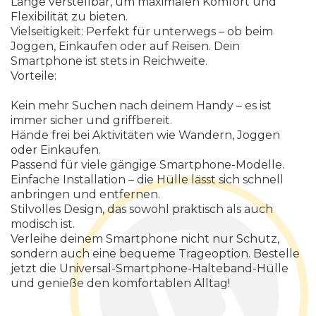
L
ä
n
g
e
v
e
r
s
t
e
l
l
b
a
r
,
u
m
m
a
x
i
m
a
l
e
n
K
o
m
f
o
r
t
u
n
d
F
l
e
x
i
b
i
l
i
t
ä
t
z
u
b
i
e
t
e
n
.
V
i
e
l
s
e
i
t
i
g
k
e
i
t
:
P
e
r
f
e
k
t
f
ü
r
u
n
t
e
r
w
e
g
s
–
o
b
b
e
i
m
J
o
g
g
e
n
,
E
i
n
k
a
u
f
e
n
o
d
e
r
a
u
f
R
e
i
s
e
n
.
D
e
i
n
S
m
a
r
t
p
h
o
n
e
i
s
t
s
t
e
t
s
i
n
R
e
i
c
h
w
e
i
t
e
.
V
o
r
t
e
i
l
e
:
K
e
i
n
m
e
h
r
S
u
c
h
e
n
n
a
c
h
d
e
i
n
e
m
H
a
n
d
y
–
e
s
i
s
t
i
m
m
e
r
s
i
c
h
e
r
u
n
d
g
r
i
f
f
b
e
r
e
i
t
.
H
ä
n
d
e
f
r
e
i
b
e
i
A
k
t
i
v
i
t
ä
t
e
n
w
i
e
W
a
n
d
e
r
n
,
J
o
g
g
e
n
o
d
e
r
E
i
n
k
a
u
f
e
n
.
P
a
s
s
e
n
d
f
ü
r
v
i
e
l
e
g
ä
n
g
i
g
e
S
m
a
r
t
p
h
o
n
e
-
M
o
d
e
l
l
e
.
E
i
n
f
a
c
h
e
I
n
s
t
a
l
l
a
t
i
o
n
–
d
i
e
H
ü
l
l
e
l
ä
s
s
t
s
i
c
h
s
c
h
n
e
l
l
a
n
b
r
i
n
g
e
n
u
n
d
e
n
t
f
e
r
n
e
n
.
S
t
i
l
v
o
l
l
e
s
D
e
s
i
g
n
,
d
a
s
s
o
w
o
h
l
p
r
a
k
t
i
s
c
h
a
l
s
a
u
c
h
m
o
d
i
s
c
h
i
s
t
.
V
e
r
l
e
i
h
e
d
e
i
n
e
m
S
m
a
r
t
p
h
o
n
e
n
i
c
h
t
n
u
r
S
c
h
u
t
z
,
s
o
n
d
e
r
n
a
u
c
h
e
i
n
e
b
e
q
u
e
m
e
T
r
a
g
e
o
p
t
i
o
n
.
B
e
s
t
e
l
l
e
j
e
t
z
t
d
i
e
U
n
i
v
e
r
s
a
l
-
S
m
a
r
t
p
h
o
n
e
-
H
a
l
t
e
b
a
n
d
-
H
ü
l
l
e
u
n
d
g
e
n
i
e
ß
e
d
e
n
k
o
m
f
o
r
t
a
b
l
e
n
A
l
l
t
a
g
!