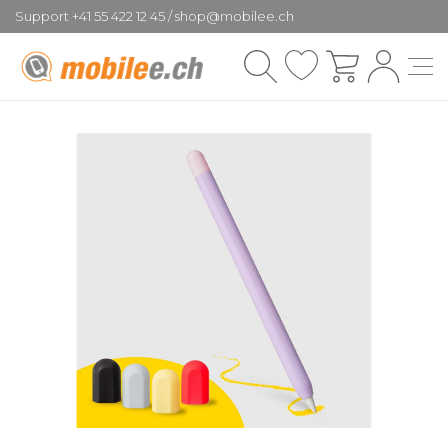
Support +41 55 422 12 45 / shop@mobilee.ch