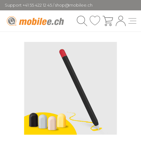
Support +41 55 422 12 45 / shop@mobilee.ch