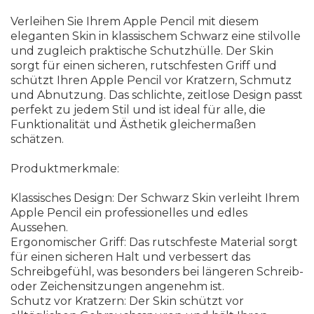
V
e
r
l
e
i
h
e
n
S
i
e
I
h
r
e
m
A
p
p
l
e
P
e
n
c
i
l
m
i
t
d
i
e
s
e
m
e
l
e
g
a
n
t
e
n
S
k
i
n
i
n
k
l
a
s
s
i
s
c
h
e
m
S
c
h
w
a
r
z
e
i
n
e
s
t
i
l
v
o
l
l
e
u
n
d
z
u
g
l
e
i
c
h
p
r
a
k
t
i
s
c
h
e
S
c
h
u
t
z
h
ü
l
l
e
.
D
e
r
S
k
i
n
s
o
r
g
t
f
ü
r
e
i
n
e
n
s
i
c
h
e
r
e
n
,
r
u
t
s
c
h
f
e
s
t
e
n
G
r
i
f
f
u
n
d
s
c
h
ü
t
z
t
I
h
r
e
n
A
p
p
l
e
P
e
n
c
i
l
v
o
r
K
r
a
t
z
e
r
n
,
S
c
h
m
u
t
z
u
n
d
A
b
n
u
t
z
u
n
g
.
D
a
s
s
c
h
l
i
c
h
t
e
,
z
e
i
t
l
o
s
e
D
e
s
i
g
n
p
a
s
s
t
p
e
r
f
e
k
t
z
u
j
e
d
e
m
S
t
i
l
u
n
d
i
s
t
i
d
e
a
l
f
ü
r
a
l
l
e
,
d
i
e
F
u
n
k
t
i
o
n
a
l
i
t
ä
t
u
n
d
Ä
s
t
h
e
t
i
k
g
l
e
i
c
h
e
r
m
a
ß
e
n
s
c
h
ä
t
z
e
n
.
P
r
o
d
u
k
t
m
e
r
k
m
a
l
e
:
K
l
a
s
s
i
s
c
h
e
s
D
e
s
i
g
n
:
D
e
r
S
c
h
w
a
r
z
S
k
i
n
v
e
r
l
e
i
h
t
I
h
r
e
m
A
p
p
l
e
P
e
n
c
i
l
e
i
n
p
r
o
f
e
s
s
i
o
n
e
l
l
e
s
u
n
d
e
d
l
e
s
A
u
s
s
e
h
e
n
.
E
r
g
o
n
o
m
i
s
c
h
e
r
G
r
i
f
f
:
D
a
s
r
u
t
s
c
h
f
e
s
t
e
M
a
t
e
r
i
a
l
s
o
r
g
t
f
ü
r
e
i
n
e
n
s
i
c
h
e
r
e
n
H
a
l
t
u
n
d
v
e
r
b
e
s
s
e
r
t
d
a
s
S
c
h
r
e
i
b
g
e
f
ü
h
l
,
w
a
s
b
e
s
o
n
d
e
r
s
b
e
i
l
ä
n
g
e
r
e
n
S
c
h
r
e
i
b
-
o
d
e
r
Z
e
i
c
h
e
n
s
i
t
z
u
n
g
e
n
a
n
g
e
n
e
h
m
i
s
t
.
S
c
h
u
t
z
v
o
r
K
r
a
t
z
e
r
n
:
D
e
r
S
k
i
n
s
c
h
ü
t
z
t
v
o
r