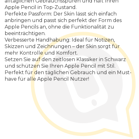
a
l
l
t
ä
g
l
i
c
h
e
n
G
e
b
r
a
u
c
h
s
s
p
u
r
e
n
u
n
d
h
ä
l
t
I
h
r
e
n
A
p
p
l
e
P
e
n
c
i
l
i
n
T
o
p
-
Z
u
s
t
a
n
d
.
P
e
r
f
e
k
t
e
P
a
s
s
f
o
r
m
:
D
e
r
S
k
i
n
l
ä
s
s
t
s
i
c
h
e
i
n
f
a
c
h
a
n
b
r
i
n
g
e
n
u
n
d
p
a
s
s
t
s
i
c
h
p
e
r
f
e
k
t
d
e
r
F
o
r
m
d
e
s
A
p
p
l
e
P
e
n
c
i
l
s
a
n
,
o
h
n
e
d
i
e
F
u
n
k
t
i
o
n
a
l
i
t
ä
t
z
u
b
e
e
i
n
t
r
ä
c
h
t
i
g
e
n
.
V
e
r
b
e
s
s
e
r
t
e
H
a
n
d
h
a
b
u
n
g
:
I
d
e
a
l
f
ü
r
N
o
t
i
z
e
n
,
S
k
i
z
z
e
n
u
n
d
Z
e
i
c
h
n
u
n
g
e
n
–
d
e
r
S
k
i
n
s
o
r
g
t
f
ü
r
m
e
h
r
K
o
n
t
r
o
l
l
e
u
n
d
K
o
m
f
o
r
t
.
S
e
t
z
e
n
S
i
e
a
u
f
d
e
n
z
e
i
t
l
o
s
e
n
K
l
a
s
s
i
k
e
r
i
n
S
c
h
w
a
r
z
u
n
d
s
c
h
ü
t
z
e
n
S
i
e
I
h
r
e
n
A
p
p
l
e
P
e
n
c
i
l
m
i
t
S
t
i
l
.
P
e
r
f
e
k
t
f
ü
r
d
e
n
t
ä
g
l
i
c
h
e
n
G
e
b
r
a
u
c
h
u
n
d
e
i
n
M
u
s
t
-
h
a
v
e
f
ü
r
a
l
l
e
A
p
p
l
e
P
e
n
c
i
l
N
u
t
z
e
r
!