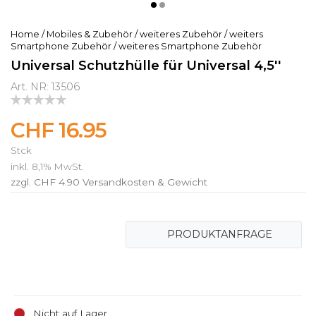
Home
/
Mobiles & Zubehör
/
weiteres Zubehör
/
weiters
Smartphone Zubehör
/
weiteres Smartphone Zubehör
Universal Schutzhülle für Universal 4,5''
Art. NR: 13506
CHF 16.95
Stck
inkl. 8,1% MwSt.
zzgl. CHF 4.90
Versandkosten & Gewicht
PRODUKTANFRAGE
Nicht auf Lager