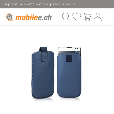
Support +41 55 422 12 45 / shop@mobilee.ch