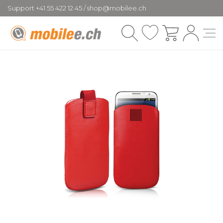
Support +41 55 422 12 45 / shop@mobilee.ch