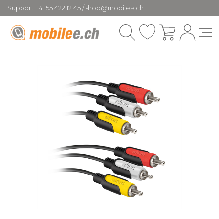
Support +41 55 422 12 45 / shop@mobilee.ch