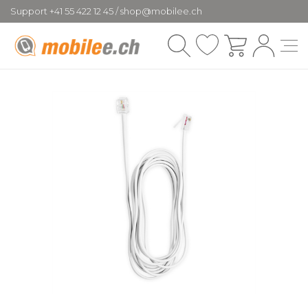
Support +41 55 422 12 45 / shop@mobilee.ch