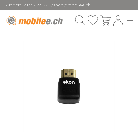
Support +41 55 422 12 45 / shop@mobilee.ch