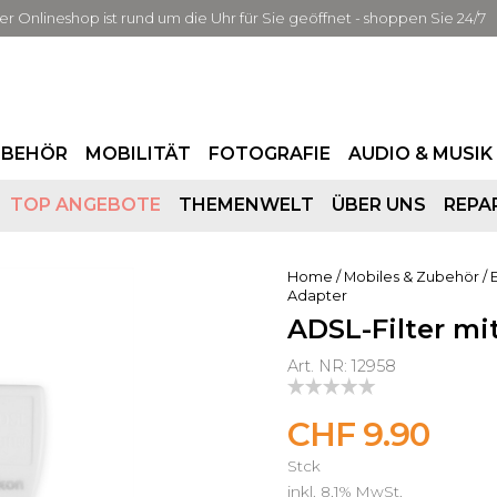
er Onlineshop ist rund um die Uhr für Sie geöffnet - shoppen Sie 24/7
UBEHÖR
MOBILITÄT
FOTOGRAFIE
AUDIO & MUSIK
TOP ANGEBOTE
THEMENWELT
ÜBER UNS
REPA
Home
/
Mobiles & Zubehör
/
Adapter
ADSL-Filter mi
Art. NR: 12958
CHF 9.90
Stck
inkl. 8,1% MwSt.