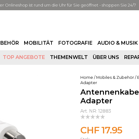
er Onlineshop ist rund um die Uhr für Sie geöffnet - shoppen Sie 24/7
UBEHÖR
MOBILITÄT
FOTOGRAFIE
AUDIO & MUSIK
TOP ANGEBOTE
THEMENWELT
ÜBER UNS
REPA
Home
/
Mobiles & Zubehör
/
Adapter
Antennenkabel
Adapter
Art. NR: 12883
CHF 17.95