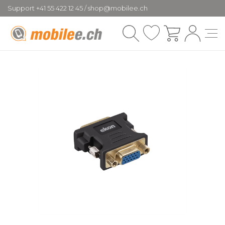
Support +41 55 422 12 45 / shop@mobilee.ch