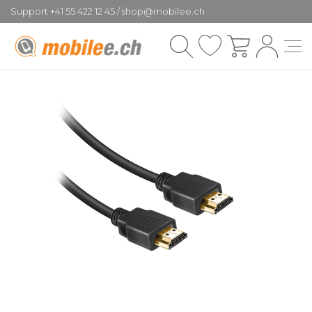
Support +41 55 422 12 45 / shop@mobilee.ch