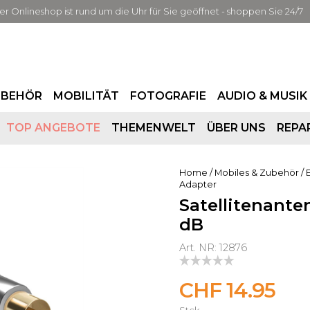
er Onlineshop ist rund um die Uhr für Sie geöffnet - shoppen Sie 24/7
UBEHÖR
MOBILITÄT
FOTOGRAFIE
AUDIO & MUSIK
TOP ANGEBOTE
THEMENWELT
ÜBER UNS
REPA
Home
/
Mobiles & Zubehör
/
Adapter
Satellitenante
dB
Art. NR: 12876
CHF 14.95