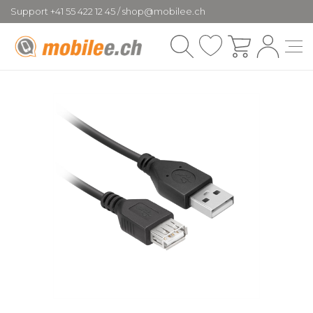
Support +41 55 422 12 45 / shop@mobilee.ch