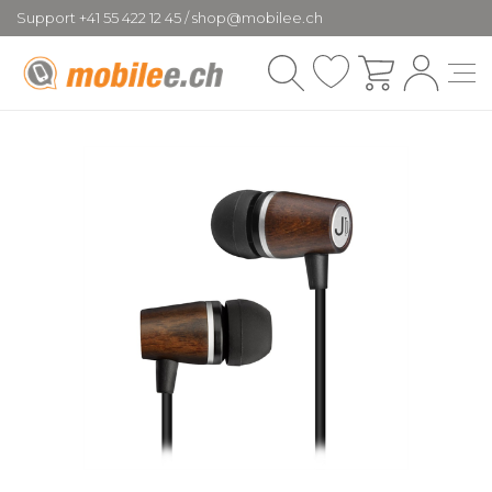
Support +41 55 422 12 45 / shop@mobilee.ch