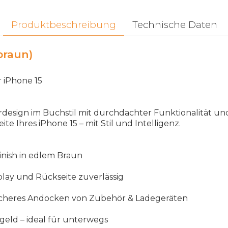
Produktbeschreibung
Technische Daten
braun)
r
iPhone
15
rdesign
im
Buchstil
mit
durchdachter
Funktionalit
ä
t
un
eite
Ihres
iPhone
15
–
mit
Stil
und
Intelligenz
.
inish
in
edlem
Braun
play
und
R
ü
ckseite
zuverl
ä
ssig
icheres
Andocken
von
Zubeh
ö
r
&
Ladeger
ä
ten
geld
–
ideal
f
ü
r
unterwegs