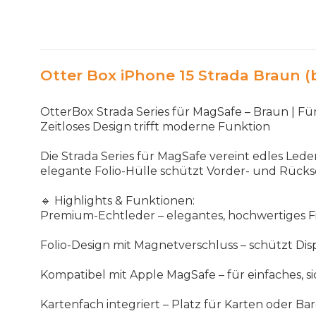
Otter Box iPhone 15 Strada Braun (
OtterBox
Strada
Series
f
ü
r
MagSafe
–
Braun
|
F
ü
Zeitloses
Design
trifft
moderne
Funktion
Die
Strada
Series
f
ü
r
MagSafe
vereint
edles
Lede
elegante
Folio
-
H
ü
lle
sch
ü
tzt
Vorder
-
und
R
ü
cks
🔹
Highlights
&
Funktionen
:
Premium
-
Echtleder
–
elegantes
,
hochwertiges
F
Folio
-
Design
mit
Magnetverschluss
–
sch
ü
tzt
Dis
Kompatibel
mit
Apple
MagSafe
–
f
ü
r
einfaches
,
s
Kartenfach
integriert
–
Platz
f
ü
r
Karten
oder
Bar