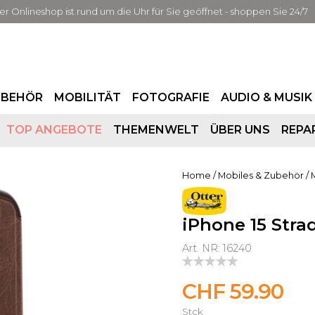
er Onlineshop ist rund um die Uhr für Sie geöffnet - shoppen Sie 24/7
UBEHÖR
MOBILITÄT
FOTOGRAFIE
AUDIO & MUSIK
TOP ANGEBOTE
THEMENWELT
ÜBER UNS
REPA
Home
/
Mobiles & Zubehör
/
iPhone 15 Stra
Art. NR: 16240
CHF 59.90
Stck