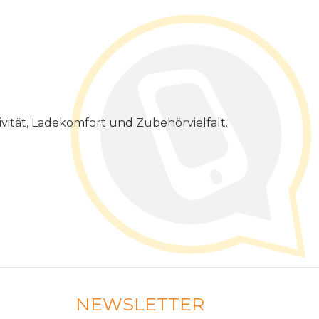
vit
ä
t
,
Ladekomfort
und
Zubeh
ö
rvielfalt
.
NEWSLETTER