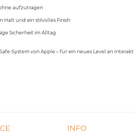
ohne
aufzutragen
en
Halt
und
ein
stilvolles
Finish
sige
Sicherheit
im
Alltag
Safe
-
System
von
Apple
–
f
ü
r
ein
neues
Level
an
Interakti
ICE
INFO