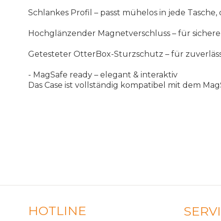
Schlankes
Profil
–
passt
m
ü
helos
in
jede
Tasche
,
Hochgl
ä
nzender
Magnetverschluss
–
f
ü
r
sicher
Getesteter
OtterBox
-
Sturzschutz
–
f
ü
r
zuverl
ä
s
-
MagSafe
ready
–
elegant
&
interaktiv
Das
Case
ist
vollst
ä
ndig
kompatibel
mit
dem
Mag
HOTLINE
SERV