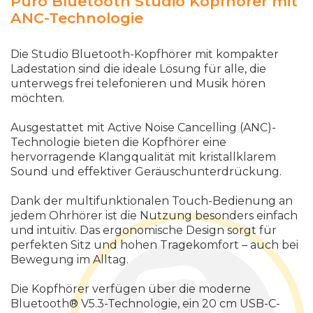
Puro Bluetooth Studio Kopfhörer mit
ANC-Technologie
Die Studio Bluetooth-Kopfhörer mit kompakter
Ladestation sind die ideale Lösung für alle, die
unterwegs frei telefonieren und Musik hören
möchten.
Ausgestattet mit Active Noise Cancelling (ANC)-
Technologie bieten die Kopfhörer eine
hervorragende Klangqualität mit kristallklarem
Sound und effektiver Geräuschunterdrückung.
Dank der multifunktionalen Touch-Bedienung an
jedem Ohrhörer ist die Nutzung besonders einfach
und intuitiv. Das ergonomische Design sorgt für
perfekten Sitz und hohen Tragekomfort
–
auch
bei
Bewegung
im
Alltag
.
Die
Kopfh
ö
rer
verf
ü
gen
ü
ber
die
moderne
Bluetooth
®
V
5.3-
Technologie
,
ein
20
cm
USB
-
C
-