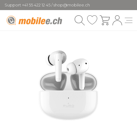
Support +41 55 422 12 45 / shop@mobilee.ch