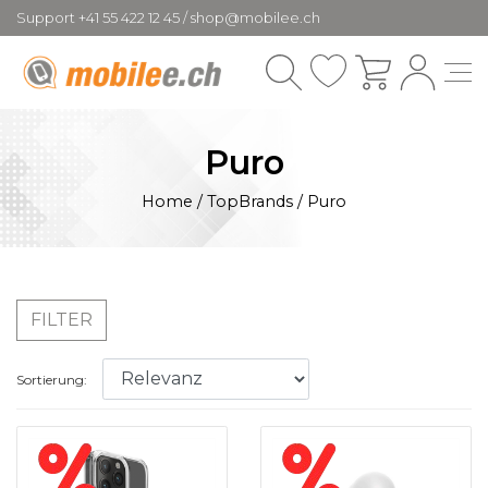
Support +41 55 422 12 45 / shop@mobilee.ch
Puro
Home
/
TopBrands
/
Puro
FILTER
Sortierung: